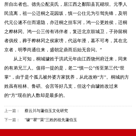
所自出者也。德先公配吴氏，居江西之鄱阳县瓦砌坝。元季人
民流离，祖一公迁桐之花园坂，慎一公仕元为引驾先锋，及明
代元公遂不仕而退隐，亦迁桐之挂车河，鸿一公更姓侯，迁桐
之桦林冈。鸿一公三传有讳伴者，复迁北京鼓城卫，子孙留桐
者俱殁，葬于桦林冈之侯家塝，代远年湮，墓不可考，其在北
京者，明季尚通往来，盛朝定鼎而后始无音问。”
从上可知，桐城璩姓于洪武元年由江西饶州府迁来，同来
的有弟兄三人。值得一提的是，老二“慎一公”传至第三代“世
掌”，由于是个孤儿被外婆方家抚养，从此改称“方”。桐城的方
姓虽有桂林、鲁硔、会宫等好几支，但这个由璩姓改过来
的“方”现在的人数却是最多的。
上一篇：
蔡云川与蘧伯玉文化研究
下一篇：
"璩""瞿""渠"三姓的祖先蘧伯玉