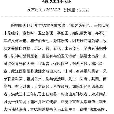
发布时间：2022/9/3
浏览量：23828
皖桐璩氏1724年世德堂创修族谱：“璩之为姓也，三代以前
未见经传。春秋时，卫公族瑗，字伯玉，始以蘧为姓，亦不知
其取义何居也。相传伯玉七世孙讳乐者，因避难易蘧为璩，故
璩之受姓自兹始，历汉、晋、五代，未有传人，至唐有讳抱朴
者，以神功登科显名，当世有与伯玉同讳者，赐进士出身，由
司徒银青光禄大夫，守闽贵，保境恤民，封西州侯，籍出豫
章，此江西鄱阳县璩姓之所自来也。宋时，有讳重与秉者，兄
弟联登科第，籍属岳州，岳与饶接壤。则重、秉者，其西川苗
裔与。有明以来，人文蔚起，所在多有。如籍出泾县讳新源
者，洪武三十三年以贡士任知县；籍出山东讳坎者，永乐间亦
以贡士任知县；籍出并州讳锡者，正统中官至太常典簿；籍出
大浦讳镇海者，宣德间以楷书入为工部主事，御书“豫章鼎族，