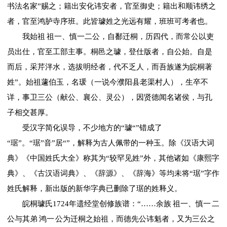
书法名家”赐之；籍出安化讳安者，官至御史；籍出和顺讳绣之
者，官至鸿胪寺序班。此皆璩姓之光远有耀，班班可考者也。
我始祖 祖一、慎一二公，自鄱迁桐，历四代，而常公以吏
员出仕，官至工部主事。桐邑之璩，登仕版者，自公始。自是
而后，采芹泮水，选拔明经者，代不乏人，而吾族遂为皖桐著
姓”。始祖蘧伯玉，名瑗（一说今濮阳县老渠村人），生卒不
详，事卫三公（献公、襄公、灵公），因贤德闻名诸侯，与孔
子相交甚厚。
受汉字简化误导，不少地方的“璩“”错成了
“琚”。“琚”音”居“”，解释为古人佩带的一种玉。除《汉语大词
典》《中国姓氏大全》称其为“较罕见姓”外，其他诸如《康熙字
典》、《古汉语词典》、《辞源》、《辞海》等均未将“琚”字作
姓氏解释，新出版的新华字典已删除了琚的姓释义。
皖桐璩氏1724年遗经堂创修族谱：“……余族 祖一、慎一 二
公与其弟 鸿一 公为迁桐之始祖，而德先公讳魁者，又为三公之