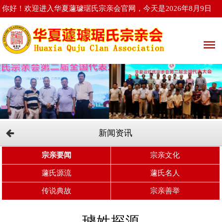
你好！欢迎进入华夏蘧璩琚氏宗亲会官网，今天是2026年8月9日
星期日
新闻资讯
宗亲要闻
宗亲文化
蘧氏源流
蘧氏名人
传说典故
宗亲善举
璩姓探源