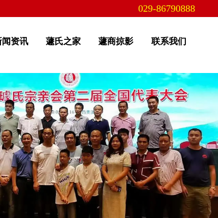
029-86790888
新闻资讯
蘧氏之家
蘧商掠影
联系我们