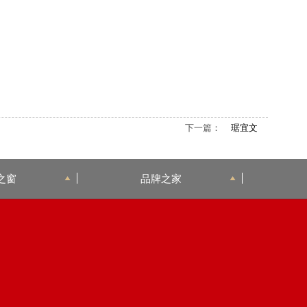
下一篇：
琚宜文
之窗
品牌之家