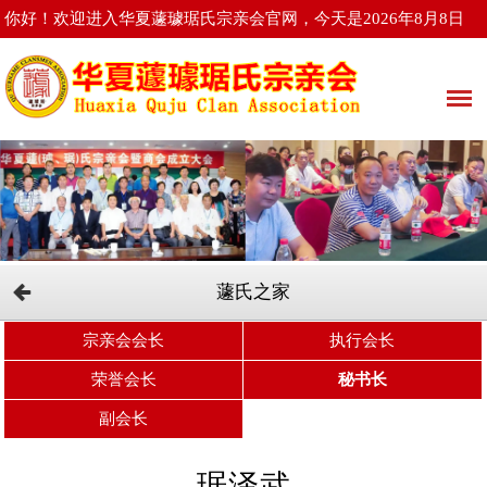
你好！欢迎进入华夏蘧璩琚氏宗亲会官网，今天是2026年8月8日
星期六
蘧氏之家
宗亲会会长
执行会长
荣誉会长
秘书长
副会长
琚泽武